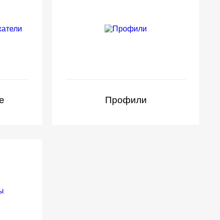
е
Профили