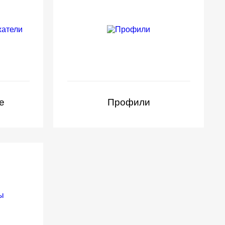
е
Профили