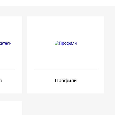
е
Профили