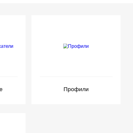
е
Профили