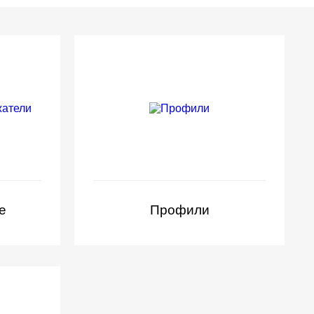
е
Профили