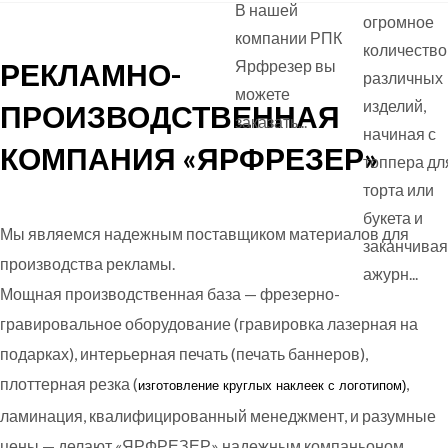
В нашей
огромное
компании РПК
количество
РЕКЛАМНО-
Ярфрезер вы
различных
можете
изделий,
ПРОИЗВОДСТВЕННАЯ
заказать...
начиная с
КОМПАНИЯ «ЯРФРЕЗЕР»
топпера дл
торта или
букета и
Мы являемся надежным поставщиком материалов для
заканчивая
производства рекламы.
ажурн...
Мощная производственная база — фрезерно-
гравировальное оборудование (гравировка лазерная на
подарках), интерьерная печать (печать баннеров),
плоттерная резка (
,
изготовление круглых
наклеек с логотипом)
ламинация, квалифицированный менеджмент, и разумные
цены — делают «ЯРФРЕЗЕР» надежным компаньоном