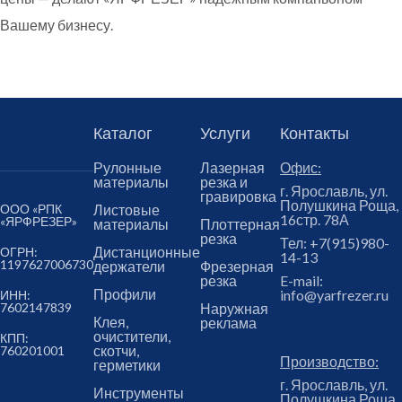
Вашему бизнесу.
Каталог
Услуги
Контакты
Рулонные
Лазерная
Офис:
материалы
резка и
г. Ярославль, ул.
гравировка
Полушкина Роща,
ООО «РПК
Листовые
16стр. 78А
«ЯРФРЕЗЕР»
материалы
Плоттерная
резка
Тел:
+7(915)980-
Дистанционные
ОГРН:
14-13
1197627006730
держатели
Фрезерная
резка
E-mail:
Профили
info@yarfrezer.ru
ИНН:
7602147839
Наружная
Клея,
реклама
очистители,
КПП:
скотчи,
760201001
Производство:
герметики
г. Ярославль, ул.
Инструменты
Полушкина Роща,