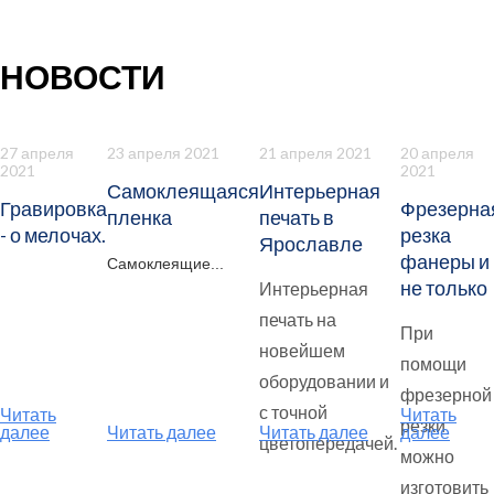
НОВОСТИ
27 апреля
23 апреля 2021
21 апреля 2021
20 апреля
2021
2021
Самоклеящаяся
Интерьерная
Гравировка
Фрезерна
пленка
печать в
- о мелочах.
резка
Ярославле
фанеры и
Самоклеящие...
не только
Интерьерная
печать на
При
новейшем
помощи
оборудовании и
фрезерной
с точной
Читать
Читать
резки
далее
Читать далее
Читать далее
далее
цветопередачей.
можно
изготовить