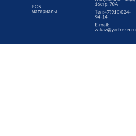
16стр. 78А
POS -
материалы
Тел:
+7(910)824-
94-14
E-mail:
zakaz@yarfrezer.ru