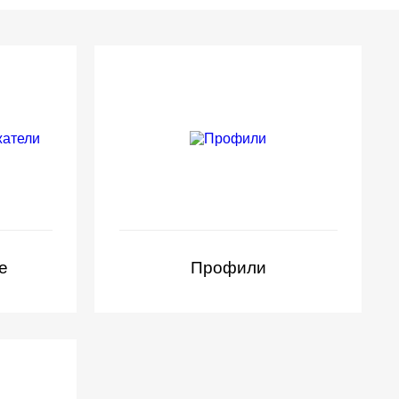
е
Профили