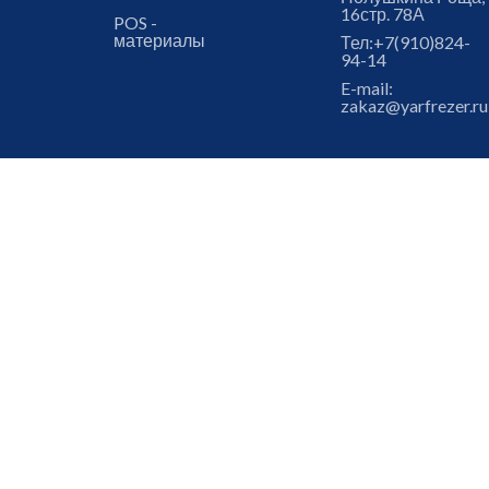
16стр. 78А
POS -
материалы
Тел:
+7(910)824-
94-14
E-mail:
zakaz@yarfrezer.ru