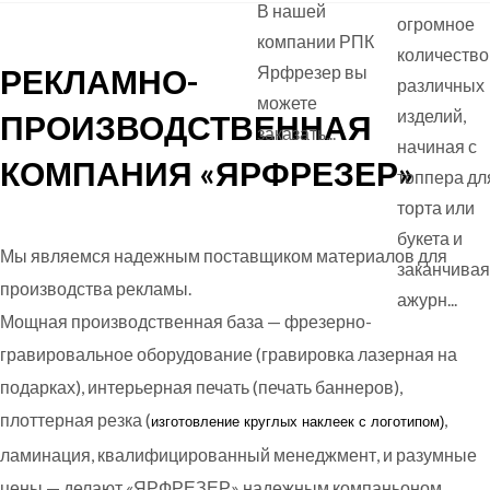
В нашей
огромное
компании РПК
количество
РЕКЛАМНО-
Ярфрезер вы
различных
можете
изделий,
ПРОИЗВОДСТВЕННАЯ
заказать...
начиная с
КОМПАНИЯ «ЯРФРЕЗЕР»
топпера дл
торта или
букета и
Мы являемся надежным поставщиком материалов для
заканчивая
производства рекламы.
ажурн...
Мощная производственная база — фрезерно-
гравировальное оборудование (гравировка лазерная на
подарках), интерьерная печать (печать баннеров),
плоттерная резка (
,
изготовление круглых
наклеек с логотипом)
ламинация, квалифицированный менеджмент, и разумные
цены — делают «ЯРФРЕЗЕР» надежным компаньоном