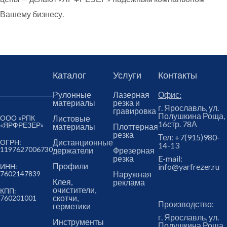
Вашему бизнесу.
Каталог
Услуги
Контакты
Рулонные
Лазерная
Офис:
материалы
резка и
г. Ярославль, ул.
гравировка
Полушкина Роща,
ООО «РПК
Листовые
16стр. 78А
«ЯРФРЕЗЕР»
материалы
Плоттерная
резка
Тел:
+7(915)980-
Дистанционные
ОГРН:
14-13
1197627006730
держатели
Фрезерная
резка
E-mail:
Профили
info@yarfrezer.ru
ИНН:
7602147839
Наружная
Клея,
реклама
очистители,
КПП:
скотчи,
760201001
Производство:
герметики
г. Ярославль, ул.
Инструменты
Полушкина Роща,