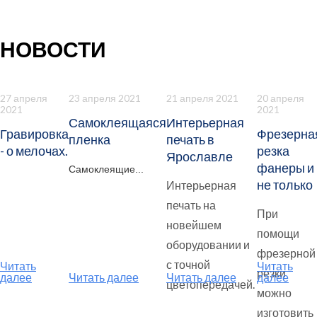
НОВОСТИ
27 апреля
23 апреля 2021
21 апреля 2021
20 апреля
2021
2021
Самоклеящаяся
Интерьерная
Гравировка
Фрезерна
пленка
печать в
- о мелочах.
резка
Ярославле
фанеры и
Самоклеящие...
не только
Интерьерная
печать на
При
новейшем
помощи
оборудовании и
фрезерной
с точной
Читать
Читать
резки
далее
Читать далее
Читать далее
далее
цветопередачей.
можно
изготовить