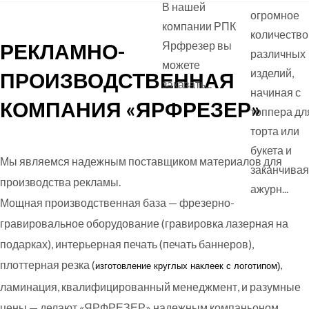
В нашей
огромное
компании РПК
количество
РЕКЛАМНО-
Ярфрезер вы
различных
можете
изделий,
ПРОИЗВОДСТВЕННАЯ
заказать...
начиная с
КОМПАНИЯ «ЯРФРЕЗЕР»
топпера дл
торта или
букета и
Мы являемся надежным поставщиком материалов для
заканчивая
производства рекламы.
ажурн...
Мощная производственная база — фрезерно-
гравировальное оборудование (гравировка лазерная на
подарках), интерьерная печать (печать баннеров),
плоттерная резка (
,
изготовление круглых
наклеек с логотипом)
ламинация, квалифицированный менеджмент, и разумные
цены — делают «ЯРФРЕЗЕР» надежным компаньоном