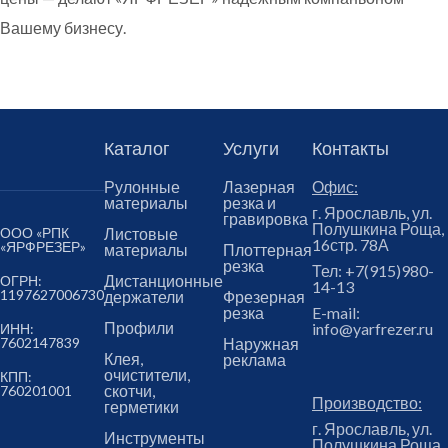
Вашему бизнесу.
Каталог
Услуги
Контакты
Рулонные
Лазерная
Офис:
материалы
резка и
г. Ярославль, ул.
гравировка
Полушкина Роща,
ООО «РПК
Листовые
16стр. 78А
«ЯРФРЕЗЕР»
материалы
Плоттерная
резка
Тел:
+7(915)980-
Дистанционные
ОГРН:
14-13
1197627006730
держатели
Фрезерная
резка
E-mail:
Профили
info@yarfrezer.ru
ИНН:
7602147839
Наружная
Клея,
реклама
очистители,
КПП:
скотчи,
760201001
Производство:
герметики
г. Ярославль, ул.
Инструменты
Полушкина Роща,