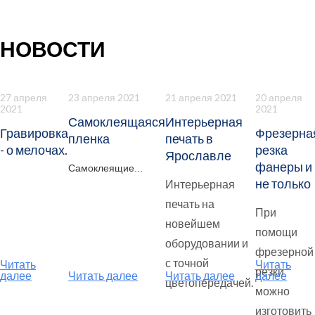
НОВОСТИ
27 апреля
23 апреля 2021
21 апреля 2021
20 апреля
2021
2021
Самоклеящаяся
Интерьерная
Гравировка
Фрезерна
пленка
печать в
- о мелочах.
резка
Ярославле
фанеры и
Самоклеящие...
не только
Интерьерная
печать на
При
новейшем
помощи
оборудовании и
фрезерной
с точной
Читать
Читать
резки
далее
Читать далее
Читать далее
далее
цветопередачей.
можно
изготовить