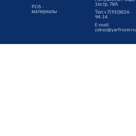
16стр. 78А
POS -
материалы
Тел:
+7(910)824-
94-14
E-mail:
zakaz@yarfrezer.ru