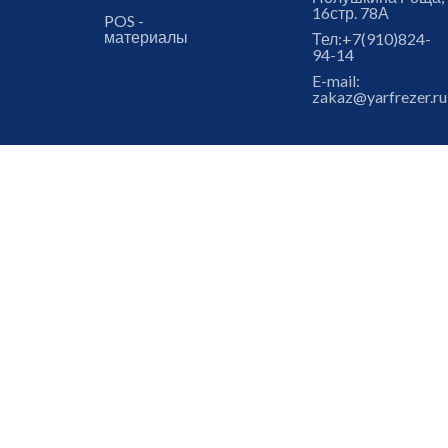
16стр. 78А
POS -
материалы
Тел:
+7(910)824-
94-14
E-mail:
zakaz@yarfrezer.ru