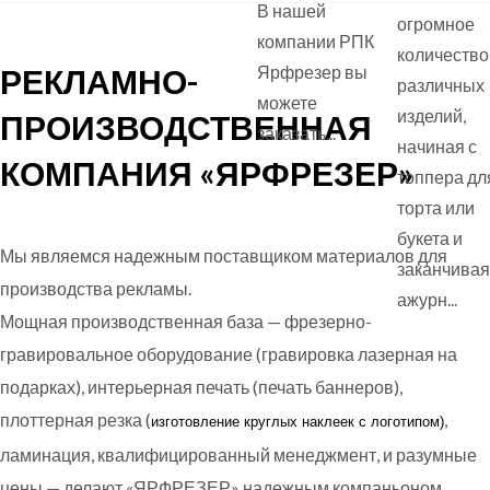
В нашей
огромное
компании РПК
количество
РЕКЛАМНО-
Ярфрезер вы
различных
можете
изделий,
ПРОИЗВОДСТВЕННАЯ
заказать...
начиная с
КОМПАНИЯ «ЯРФРЕЗЕР»
топпера дл
торта или
букета и
Мы являемся надежным поставщиком материалов для
заканчивая
производства рекламы.
ажурн...
Мощная производственная база — фрезерно-
гравировальное оборудование (гравировка лазерная на
подарках), интерьерная печать (печать баннеров),
плоттерная резка (
,
изготовление круглых
наклеек с логотипом)
ламинация, квалифицированный менеджмент, и разумные
цены — делают «ЯРФРЕЗЕР» надежным компаньоном