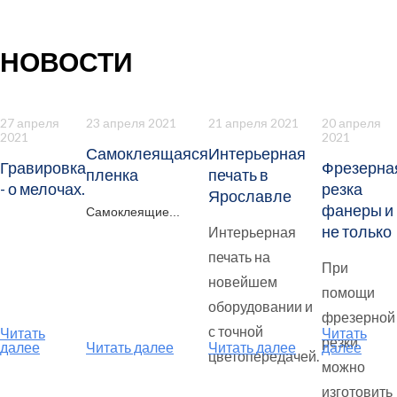
НОВОСТИ
27 апреля
23 апреля 2021
21 апреля 2021
20 апреля
2021
2021
Самоклеящаяся
Интерьерная
Гравировка
Фрезерна
пленка
печать в
- о мелочах.
резка
Ярославле
фанеры и
Самоклеящие...
не только
Интерьерная
печать на
При
новейшем
помощи
оборудовании и
фрезерной
с точной
Читать
Читать
резки
далее
Читать далее
Читать далее
далее
цветопередачей.
можно
изготовить