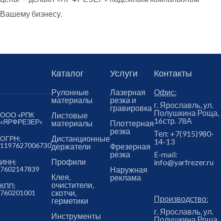
Вашему бизнесу.
Каталог
Услуги
Контакты
Рулонные
Лазерная
Офис:
материалы
резка и
г. Ярославль, ул.
гравировка
Полушкина Роща,
ООО «РПК
Листовые
16стр. 78А
«ЯРФРЕЗЕР»
материалы
Плоттерная
резка
Тел:
+7(915)980-
Дистанционные
ОГРН:
14-13
1197627006730
держатели
Фрезерная
резка
E-mail:
Профили
info@yarfrezer.ru
ИНН:
7602147839
Наружная
Клея,
реклама
очистители,
КПП:
скотчи,
760201001
Производство:
герметики
г. Ярославль, ул.
Инструменты
Полушкина Роща,