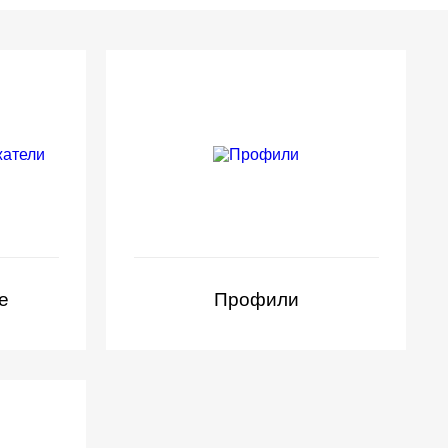
е
Профили