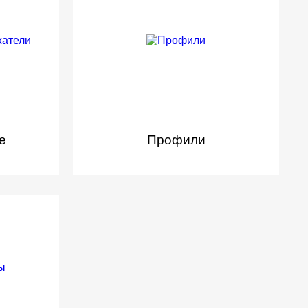
е
Профили