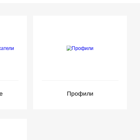
е
Профили