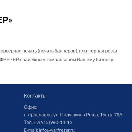
ЕР»
рьерная печать (печать баннеров), плоттерная резка
ЯРФРЕЗЕР» надежным компаньоном Вашему бизнесу.
Контакты
Офис:
г. Ярославль, ул. Полушкина Роща, 16стр. 78А
Тел:
+7(915)980-14-13
E-mail:
info@yarfrezer.ru