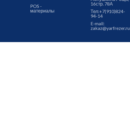
16стр. 78А
POS -
материалы
Тел:
+7(910)824-
94-14
E-mail:
zakaz@yarfrezer.ru