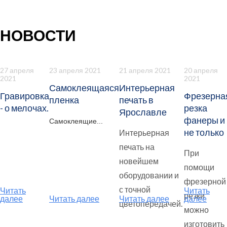
НОВОСТИ
27 апреля
23 апреля 2021
21 апреля 2021
20 апреля
2021
2021
Самоклеящаяся
Интерьерная
Гравировка
Фрезерна
пленка
печать в
- о мелочах.
резка
Ярославле
фанеры и
Самоклеящие...
не только
Интерьерная
печать на
При
новейшем
помощи
оборудовании и
фрезерной
с точной
Читать
Читать
резки
далее
Читать далее
Читать далее
далее
цветопередачей.
можно
изготовить