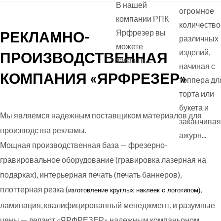
В нашей
огромное
компании РПК
количество
РЕКЛАМНО-
Ярфрезер вы
различных
можете
изделий,
ПРОИЗВОДСТВЕННАЯ
заказать...
начиная с
КОМПАНИЯ «ЯРФРЕЗЕР»
топпера дл
торта или
букета и
Мы являемся надежным поставщиком материалов для
заканчивая
производства рекламы.
ажурн...
Мощная производственная база — фрезерно-
гравировальное оборудование (гравировка лазерная на
подарках), интерьерная печать (печать баннеров),
плоттерная резка (
,
изготовление круглых
наклеек с логотипом)
ламинация, квалифицированный менеджмент, и разумные
цены — делают «ЯРФРЕЗЕР» надежным компаньоном