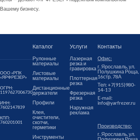
Вашему бизнесу.
Каталог
Услуги
Контакты
Рулонные
Лазерная
Офис:
материалы
резка и
г. Ярославль, ул.
гравировка
Полушкина Роща,
ООО «РПК
Листовые
16стр. 78А
«ЯРФРЕЗЕР»
материалы
Плоттерная
резка
Тел:
+7(915)980-
Дистанционные
ОГРН:
14-13
1197627006730
держатели
Фрезерная
резка
E-mail:
Профили
info@yarfrezer.ru
ИНН:
7602147839
Наружная
Клея,
реклама
очистители,
КПП:
скотчи,
760201001
Производство:
герметики
г. Ярославль, ул.
Инструменты
Полушкина Роща,