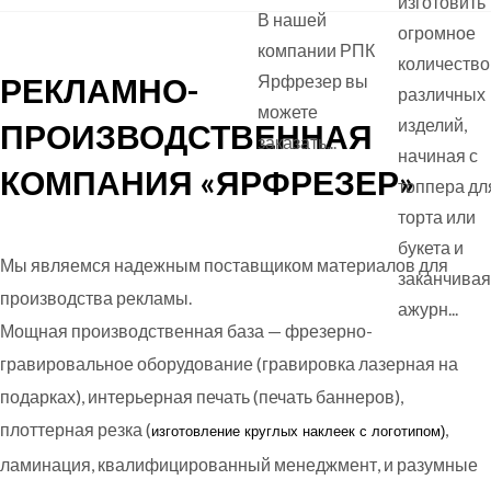
изготовить
В нашей
огромное
компании РПК
количество
РЕКЛАМНО-
Ярфрезер вы
различных
можете
изделий,
ПРОИЗВОДСТВЕННАЯ
заказать...
начиная с
КОМПАНИЯ «ЯРФРЕЗЕР»
топпера дл
торта или
букета и
Мы являемся надежным поставщиком материалов для
заканчивая
производства рекламы.
ажурн...
Мощная производственная база — фрезерно-
гравировальное оборудование (гравировка лазерная на
подарках), интерьерная печать (печать баннеров),
плоттерная резка (
,
изготовление круглых
наклеек с логотипом)
ламинация, квалифицированный менеджмент, и разумные