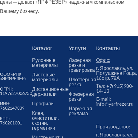
цены — делают «ЯРФРЕЗЕР» надежным компаньоном
Вашему бизнесу.
Каталог
Услуги
Контакты
Рулонные
Лазерная
Офис:
материалы
резка и
г. Ярославль, ул.
гравировка
Полушкина Роща,
ООО «РПК
Листовые
16стр. 78А
«ЯРФРЕЗЕР»
материалы
Плоттерная
резка
Тел:
+7(915)980-
Дистанционные
ОГРН:
14-13
1197627006730
держатели
Фрезерная
резка
E-mail:
Профили
info@yarfrezer.ru
ИНН:
7602147839
Наружная
Клея,
реклама
очистители,
КПП:
скотчи,
760201001
Производство:
герметики
г. Ярославль, ул.
Инструменты