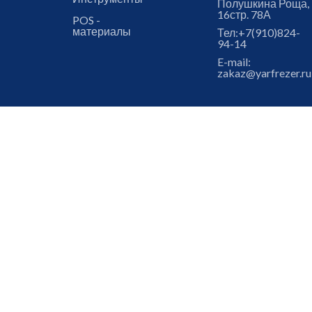
Полушкина Роща,
16стр. 78А
POS -
материалы
Тел:
+7(910)824-
94-14
E-mail:
zakaz@yarfrezer.ru