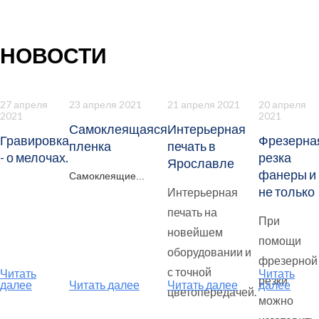
НОВОСТИ
27 апреля
23 апреля 2021
21 апреля 2021
20 апреля
2021
2021
Самоклеящаяся
Интерьерная
Гравировка
Фрезерна
пленка
печать в
- о мелочах.
резка
Ярославле
фанеры и
Самоклеящие...
не только
Интерьерная
печать на
При
новейшем
помощи
оборудовании и
фрезерной
с точной
Читать
Читать
резки
далее
Читать далее
Читать далее
далее
цветопередачей.
можно