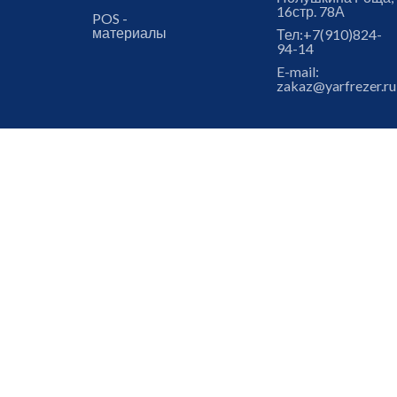
16стр. 78А
POS -
материалы
Тел:
+7(910)824-
94-14
E-mail:
zakaz@yarfrezer.ru