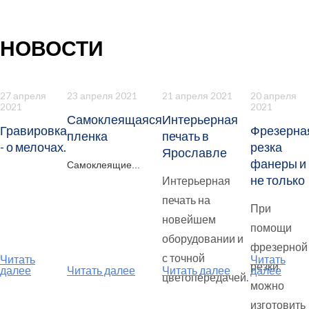
НОВОСТИ
27 апреля
23 апреля 2021
21 апреля 2021
20 апреля
2021
2021
Самоклеящаяся
Интерьерная
Гравировка
Фрезерна
пленка
печать в
- о мелочах.
резка
Ярославле
фанеры и
Самоклеящие...
не только
Интерьерная
печать на
При
новейшем
помощи
оборудовании и
фрезерной
с точной
Читать
Читать
резки
далее
Читать далее
Читать далее
далее
цветопередачей.
можно
изготовить