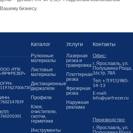
Вашему бизнесу.
Каталог
Услуги
Контакты
Рулонные
Лазерная
Офис:
материалы
резка и
г. Ярославль, ул.
гравировка
Полушкина Роща,
ООО «РПК
Листовые
16стр. 78А
«ЯРФРЕЗЕР»
материалы
Плоттерная
резка
Тел:
+7(915)980-
Дистанционные
ОГРН:
14-13
1197627006730
держатели
Фрезерная
резка
E-mail:
Профили
info@yarfrezer.ru
ИНН:
7602147839
Наружная
Клея,
реклама
очистители,
КПП:
скотчи,
760201001
Производство:
герметики
г. Ярославль, ул.
Инструменты
Полушкина Роща,