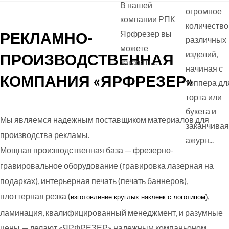
В нашей
огромное
компании РПК
количество
РЕКЛАМНО-
Ярфрезер вы
различных
можете
изделий,
ПРОИЗВОДСТВЕННАЯ
заказать...
начиная с
КОМПАНИЯ «ЯРФРЕЗЕР»
топпера дл
торта или
букета и
Мы являемся надежным поставщиком материалов для
заканчивая
производства рекламы.
ажурн...
Мощная производственная база — фрезерно-
гравировальное оборудование (гравировка лазерная на
подарках), интерьерная печать (печать баннеров),
плоттерная резка (
,
изготовление круглых
наклеек с логотипом)
ламинация, квалифицированный менеджмент, и разумные
цены — делают «ЯРФРЕЗЕР» надежным компаньоном